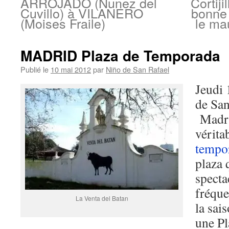
ARROJADO (Nunez del
Cortij
Cuvillo) à VILANERO
bonne 
(Moises Fraile)
le ma
MADRID Plaza de Temporada
Publié le
10 mai 2012
par
Niño de San Rafael
Jeudi
de San
Madrid
vérita
tempo
plaza 
specta
fréqu
La Venta del Batan
la sai
une P