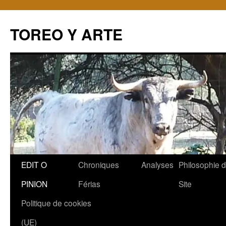
TOREO Y ARTE
Aller
EDIT O
Chroniques
Analyses
Philosophie 
au
PINION
Férias
Site
contenu
Politique de cookies
(UE)