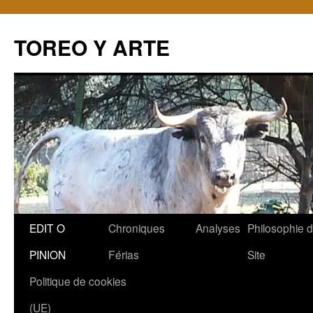
TOREO Y ARTE
Aller
EDIT O
Chroniques
Analyses
Philosophie 
au
PINION
Férias
Site
contenu
Politique de cookies
(UE)