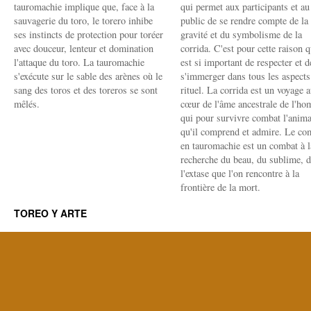
tauromachie implique que, face à la
qui permet aux participants et au
sauvagerie du toro, le torero inhibe
public de se rendre compte de la
ses instincts de protection pour toréer
gravité et du symbolisme de la
avec douceur, lenteur et domination
corrida. C'est pour cette raison q
l'attaque du toro. La tauromachie
est si important de respecter et d
s'exécute sur le sable des arènes où le
s'immerger dans tous les aspects
sang des toros et des toreros se sont
rituel. La corrida est un voyage 
mêlés.
cœur de l'âme ancestrale de l'h
qui pour survivre combat l'anima
qu'il comprend et admire. Le co
en tauromachie est un combat à l
recherche du beau, du sublime, 
l'extase que l'on rencontre à la
frontière de la mort.
TOREO Y ARTE