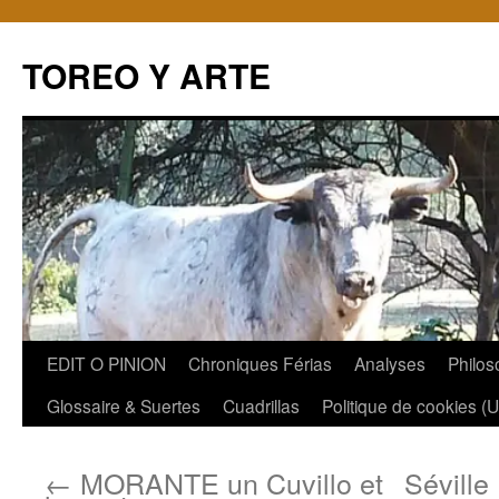
TOREO Y ARTE
Aller
EDIT O PINION
Chroniques Férias
Analyses
Philos
au
Glossaire & Suertes
Cuadrillas
Politique de cookies (
contenu
←
MORANTE un Cuvillo et
Séville 