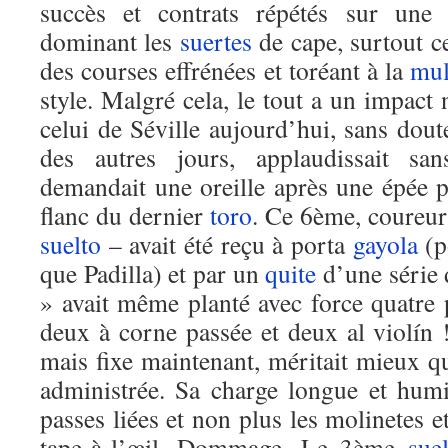
succès et contrats répétés sur une a
dominant les
suertes
de cape, surtout ce
des courses effrénées et toréant à la
mul
style. Malgré cela, le tout a un impact 
celui de Séville aujourd’hui, sans doute
des autres jours, applaudissait s
demandait une oreille après une épée p
flanc du dernier
toro
. Ce 6ème, coureu
suelto
– avait été reçu à porta
gayola
(p
que Padilla) et par un
quite
d’une série 
» avait même planté avec force quatre 
deux à corne passée et deux al violín
mais fixe maintenant, méritait mieux q
administrée. Sa charge longue et humi
passes liées et non plus les molinetes e
tape-à-l’œil. Dommage. Le 3ème
sue