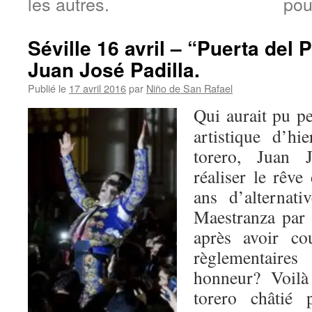
les autres.
pou
Séville 16 avril – “Puerta del 
Juan José Padilla.
Publié le
17 avril 2016
par
Niño de San Rafael
Qui aurait pu pe
artistique d’hi
torero, Juan J
réaliser le rêve
ans d’alternat
Maestranza par 
après avoir cou
règlementaire
honneur? Voilà
torero châtié 