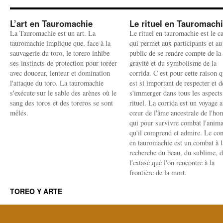
L’art en Tauromachie
Le rituel en Tauromach
La Tauromachie est un art. La
Le rituel en tauromachie est le c
tauromachie implique que, face à la
qui permet aux participants et au
sauvagerie du toro, le torero inhibe
public de se rendre compte de la
ses instincts de protection pour toréer
gravité et du symbolisme de la
avec douceur, lenteur et domination
corrida. C'est pour cette raison q
l'attaque du toro. La tauromachie
est si important de respecter et d
s'exécute sur le sable des arènes où le
s'immerger dans tous les aspects
sang des toros et des toreros se sont
rituel. La corrida est un voyage 
mêlés.
cœur de l'âme ancestrale de l'h
qui pour survivre combat l'anima
qu'il comprend et admire. Le co
en tauromachie est un combat à l
recherche du beau, du sublime, 
l'extase que l'on rencontre à la
frontière de la mort.
TOREO Y ARTE