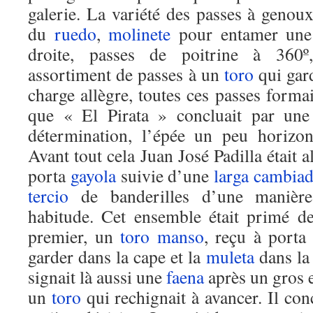
galerie. La variété des passes à genou
du
ruedo
,
molinete
pour entamer une 
droite, passes de poitrine à 360º,
assortiment de passes à un
toro
qui gard
charge allègre, toutes ces passes form
que « El Pirata » concluait par une
détermination, l’épée un peu horizont
Avant tout cela Juan José Padilla était a
porta
gayola
suivie d’une
larga cambia
tercio
de banderilles d’une manière
habitude. Cet ensemble était primé d
premier, un
toro
manso
, reçu à port
garder dans la cape et la
muleta
dans la
signait là aussi une
faena
après un gros e
un
toro
qui rechignait à avancer. Il con