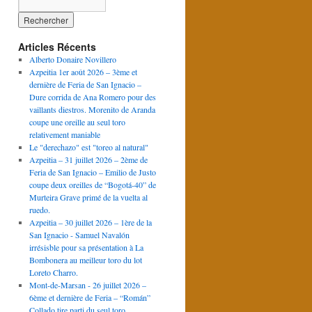
Articles Récents
Alberto Donaire Novillero
Azpeitia 1er août 2026 – 3ème et
dernière de Feria de San Ignacio –
Dure corrida de Ana Romero pour des
vaillants diestros. Morenito de Aranda
coupe une oreille au seul toro
relativement maniable
Le "derechazo" est "toreo al natural"
Azpeitia – 31 juillet 2026 – 2ème de
Feria de San Ignacio – Emilio de Justo
coupe deux oreilles de “Bogotá-40” de
Murteira Grave primé de la vuelta al
ruedo.
Azpeitia – 30 juillet 2026 – 1ère de la
San Ignacio - Samuel Navalón
irrésisble pour sa présentation à La
Bombonera au meilleur toro du lot
Loreto Charro.
Mont-de-Marsan - 26 juillet 2026 –
6ème et dernière de Feria – “Román”
Collado tire parti du seul toro