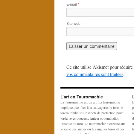
E-mail
*
Site web
Ce site utilise Akismet pour réduire 
vos commentaires sont traitées
.
L’art en Tauromachie
La Tauromachie est un art. La tauromachie
L
implique que, face à la sauvagerie du toro, le
p
torero inhibe ses instincts de protection pour
r
toréer avec douceur, lenteur et domination
d
l'attaque du toro. La tauromachie s'exécute sur
i
le sable des arènes où le sang des toros et des
t