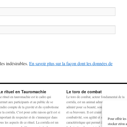
les indésirables.
En savoir plus sur la façon dont les données de
Le rituel en Tauromachie
Le toro de combat
e rituel en tauromachie est le cadre qui
Le toro de combat, acteur fondamental de la
ermet aux participants et au public de se
corrida, est un animal admiré et craint. Il est
endre compte de la gravité et du symbolisme
admiré pour sa beauté, son harmonie physiq
e la corrida. C'est pour cette raison qu'il est si
et sa bravoure. Il est craint pour sa
mportant de respecter et de s'immerger dans
combativité, son agilité et sa force. La
Pour offrir le
ous les aspects de ce rituel. La corrida est un
caractéristique qui permet à la crainte et à
stocker et/ou 