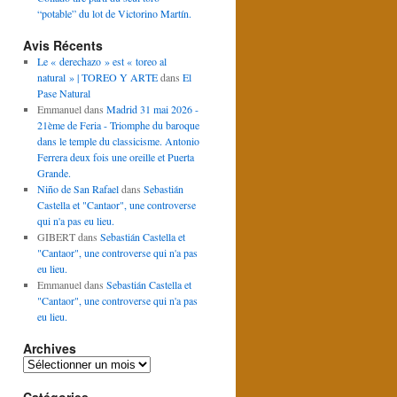
“potable” du lot de Victorino Martín.
Avis Récents
Le « derechazo » est « toreo al
natural » | TOREO Y ARTE
dans
El
Pase Natural
Emmanuel
dans
Madrid 31 mai 2026 -
21ème de Feria - Triomphe du baroque
dans le temple du classicisme. Antonio
Ferrera deux fois une oreille et Puerta
Grande.
Niño de San Rafael
dans
Sebastián
Castella et "Cantaor", une controverse
qui n'a pas eu lieu.
GIBERT
dans
Sebastián Castella et
"Cantaor", une controverse qui n'a pas
eu lieu.
Emmanuel
dans
Sebastián Castella et
"Cantaor", une controverse qui n'a pas
eu lieu.
Archives
Archives