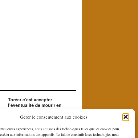
Toréer c’est accepter
l’éventualité de mourir en
créant le beau.
ue
Le matador accepte en toréant l'éventualité de
Gérer le consentement aux cookies
sa mort. Il le fait car il est à la recherche du
beau et du sublime que le contraste entre la
s meilleures expériences, nous utilisons des technologies telles que les cookies pour
force et la bravoure du toro et la douce
accéder aux informations des appareils. Le fait de consentir à ces technologies nous