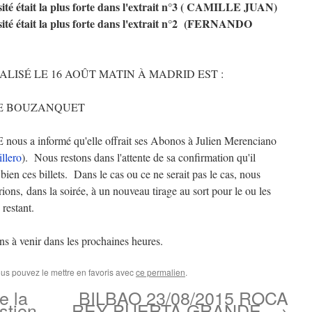
ité était la plus forte dans l'extrait n°3 ( CAMILLE JUAN)
ité était la plus forte dans l'extrait n°2 (FERNANDO
LISÉ LE 16 AOÛT MATIN À MADRID EST :
E BOUZANQUET
nous a informé qu'elle offrait ses Abonos à Julien Merenciano
llero
). Nous restons dans l'attente de sa confirmation qu'il
a bien ces billets. Dans le cas ou ce ne serait pas le cas, nous
ions, dans la soirée, à un nouveau tirage au sort pour le ou les
restant.
ns à venir dans les prochaines heures.
ous pouvez le mettre en favoris avec
ce permalien
.
e la
BILBAO 23/08/2015 ROCA
stien
REY PUERTA GRANDE.
→