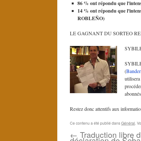
86 % ont répondu que l'intens
14 % ont répondu que l'intens
ROBLEÑO)
LE GAGNANT DU SORTEO REA
SYBIL
SYBILE 
(
Banderi
utiliser
procéder
abonnés 
Restez donc attentifs aux informatio
Ce contenu a été publié dans
Général
. V
←
Traduction libre d
déclaration de Seba