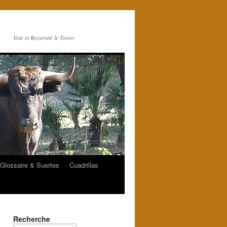
Voir et Ressentir le Toreo
Glossaire & Suertes
Cuadrillas
Recherche