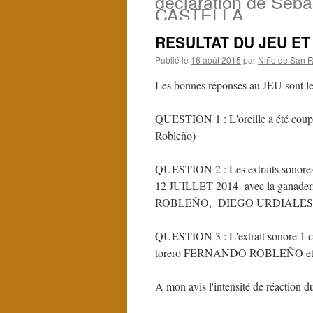
déclaration de Seba
CASTELLA
RESULTAT DU JEU E
Publié le
16 août 2015
par
Niño de San R
Les bonnes réponses au JEU sont les
QUESTION 1 : L'oreille a été coupé
Robleño)
QUESTION 2 : Les extraits sonores 
12 JUILLET 2014 avec la ganad
ROBLEÑO, DIEGO URDIALES,
QUESTION 3 : L'extrait sonore 1 
torero FERNANDO ROBLEÑO et l'e
A mon avis l'intensité de réaction du 