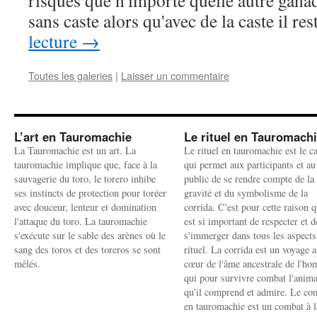
risques que n'importe quelle autre gana
sans caste alors qu'avec de la caste il r
lecture
→
Toutes les galeries
|
Laisser un commentaire
L’art en Tauromachie
Le rituel en Tauromach
La Tauromachie est un art. La
Le rituel en tauromachie est le c
tauromachie implique que, face à la
qui permet aux participants et au
sauvagerie du toro, le torero inhibe
public de se rendre compte de la
ses instincts de protection pour toréer
gravité et du symbolisme de la
avec douceur, lenteur et domination
corrida. C'est pour cette raison q
l'attaque du toro. La tauromachie
est si important de respecter et d
s'exécute sur le sable des arènes où le
s'immerger dans tous les aspects
sang des toros et des toreros se sont
rituel. La corrida est un voyage 
mêlés.
cœur de l'âme ancestrale de l'h
qui pour survivre combat l'anima
qu'il comprend et admire. Le co
en tauromachie est un combat à l