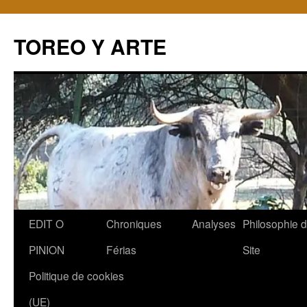
TOREO Y ARTE
Aller
EDIT O
Chroniques
Analyses
Philosophie 
au
PINION
Férias
Site
contenu
Politique de cookies
(UE)