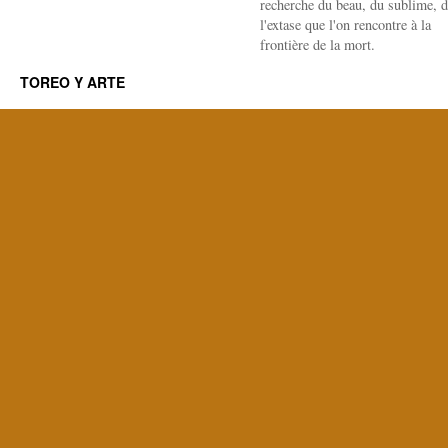
recherche du beau, du sublime, 
l'extase que l'on rencontre à la
frontière de la mort.
TOREO Y ARTE