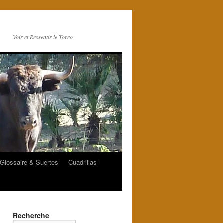
Voir et Ressentir le Toreo
Glossaire & Suertes
Cuadrillas
Recherche