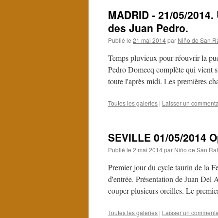
MADRID - 21/05/2014. 
des Juan Pedro.
Publié le
21 mai 2014
par
Niño de San R
Temps pluvieux pour réouvrir la puer
Pedro Domecq complète qui vient sti
toute l'après midi. Les premières 
Toutes les galeries
|
Laisser un commenta
SEVILLE 01/05/2014 O
Publié le
2 mai 2014
par
Niño de San Raf
Premier jour du cycle taurin de la Fe
d'entrée. Présentation de Juan Del A
couper plusieurs oreilles. Le prem
Toutes les galeries
|
Laisser un commenta