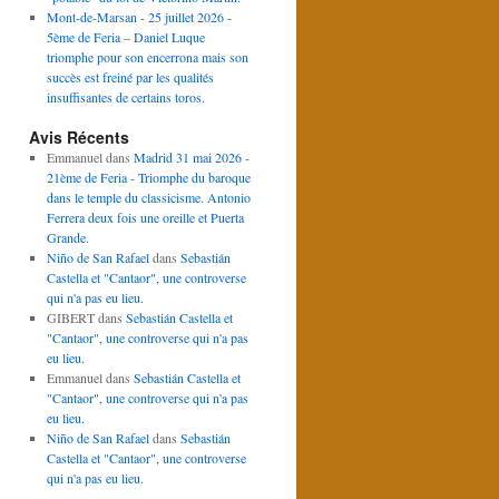
Mont-de-Marsan - 25 juillet 2026 -
5ème de Feria – Daniel Luque
triomphe pour son encerrona mais son
succès est freiné par les qualités
insuffisantes de certains toros.
Avis Récents
Emmanuel
dans
Madrid 31 mai 2026 -
21ème de Feria - Triomphe du baroque
dans le temple du classicisme. Antonio
Ferrera deux fois une oreille et Puerta
Grande.
Niño de San Rafael
dans
Sebastián
Castella et "Cantaor", une controverse
qui n'a pas eu lieu.
GIBERT
dans
Sebastián Castella et
"Cantaor", une controverse qui n'a pas
eu lieu.
Emmanuel
dans
Sebastián Castella et
"Cantaor", une controverse qui n'a pas
eu lieu.
Niño de San Rafael
dans
Sebastián
Castella et "Cantaor", une controverse
qui n'a pas eu lieu.