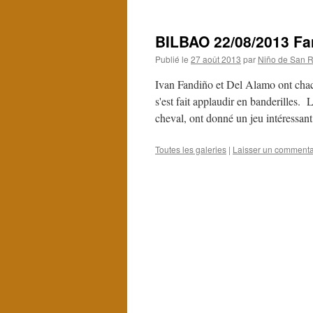
BILBAO 22/08/2013 Fan
Publié le
27 août 2013
par
Niño de San R
Ivan Fandiño et Del Alamo ont chac
s'est fait applaudir en banderilles. L
cheval, ont donné un jeu intéressa
Toutes les galeries
|
Laisser un commenta