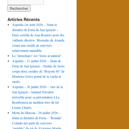
Articles Récents
Azpeitia 1er août 2026 – 3ème et
dernière de Feria de San Ignacio –
Dure corrida de Ana Romero pour des
vaillants diestros. Morenito de Aranda
coupe une oreille au seul toro
relativement maniable
Le "derechazo" est "toreo al natural"
Azpeitia – 31 juillet 2026 – 2ème de
Feria de San Ignacio – Emilio de Justo
coupe deux oreilles de “Bogotá-40” de
Murteira Grave primé de la vuelta al
ruedo.
Azpeitia – 30 juillet 2026 – 1ère de la
San Ignacio - Samuel Navalón
irrésisble pour sa présentation à La
Bombonera au meilleur toro du lot
Loreto Charro.
Mont-de-Marsan - 26 juillet 2026 –
6ème et dernière de Feria – “Román”
Collado tire parti du seul toro
“potable” du lot de Victorino Martín.