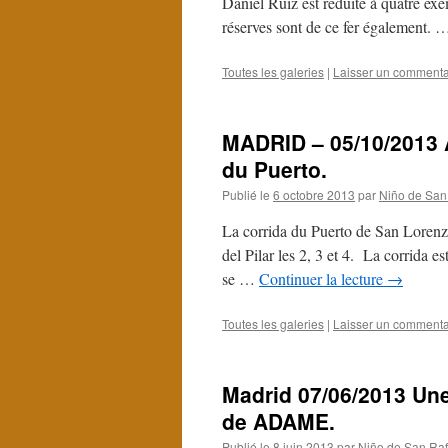
Daniel Ruiz est réduite à quatre e
réserves sont de ce fer également.
Toutes les galeries
|
Laisser un commenta
MADRID – 05/10/2013 
du Puerto.
Publié le
6 octobre 2013
par
Niño de San
La corrida du Puerto de San Lorenzo
del Pilar les 2, 3 et 4. La corrida 
se …
Continuer la lecture
→
Toutes les galeries
|
Laisser un commenta
Madrid 07/06/2013 Une
de ADAME.
Publié le
8 juin 2013
par
Niño de San Raf