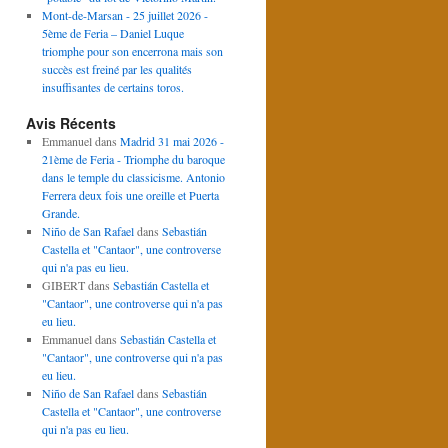
Mont-de-Marsan - 25 juillet 2026 -
5ème de Feria – Daniel Luque
triomphe pour son encerrona mais son
succès est freiné par les qualités
insuffisantes de certains toros.
Avis Récents
Emmanuel
dans
Madrid 31 mai 2026 -
21ème de Feria - Triomphe du baroque
dans le temple du classicisme. Antonio
Ferrera deux fois une oreille et Puerta
Grande.
Niño de San Rafael
dans
Sebastián
Castella et "Cantaor", une controverse
qui n'a pas eu lieu.
GIBERT
dans
Sebastián Castella et
"Cantaor", une controverse qui n'a pas
eu lieu.
Emmanuel
dans
Sebastián Castella et
"Cantaor", une controverse qui n'a pas
eu lieu.
Niño de San Rafael
dans
Sebastián
Castella et "Cantaor", une controverse
qui n'a pas eu lieu.