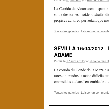
La Corrida de Alcurrucen disparate 
sortie des toriles, froide, distraite,
propices au toreo pur autant que m
Toutes les galeries
|
Laisser un commenta
SEVILLA 16/04/2012 - 
ADAME
Publié le
17 avril 2012
par
Niño de San R
La corrida du Conde de la Maza n'a
toros ont rendus la tâche difficile 
embestidas et dans l'ensemble de 
Toutes les galeries
|
Laisser un commenta