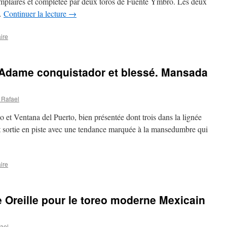
xemplaires et complétée par deux toros de Fuente Ymbro. Les deux
 …
Continuer la lecture
→
ire
Adame conquistador et blessé. Mansada
 Rafael
 et Ventana del Puerto, bien présentée dont trois dans la lignée
est sortie en piste avec une tendance marquée à la mansedumbre qui
ire
 Oreille pour le toreo moderne Mexicain
ael