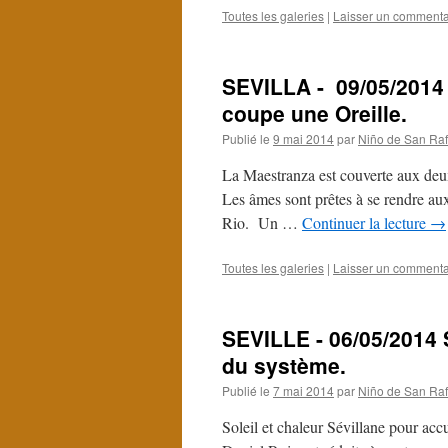
Toutes les galeries
|
Laisser un commenta
SEVILLA - 09/05/2014
coupe une Oreille.
Publié le
9 mai 2014
par
Niño de San Raf
La Maestranza est couverte aux deux 
Les âmes sont prêtes à se rendre au
Rio. Un …
Continuer la lecture
→
Toutes les galeries
|
Laisser un commenta
SEVILLE - 06/05/2014 
du système.
Publié le
7 mai 2014
par
Niño de San Raf
Soleil et chaleur Sévillane pour acc