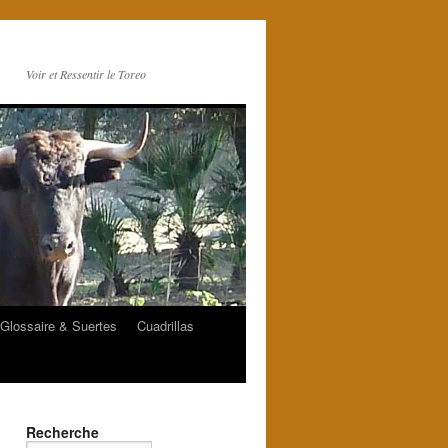
Voir et Ressentir le Toreo
Glossaire & Suertes
Cuadrillas
Recherche