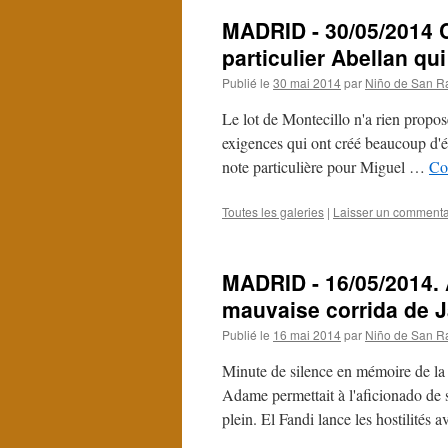
MADRID - 30/05/2014 Co
particulier Abellan qui
Publié le
30 mai 2014
par
Niño de San R
Le lot de Montecillo n'a rien propo
exigences qui ont créé beaucoup d'ém
note particulière pour Miguel …
Co
Toutes les galeries
|
Laisser un commenta
MADRID - 16/05/2014. 
mauvaise corrida de J
Publié le
16 mai 2014
par
Niño de San R
Minute de silence en mémoire de la
Adame permettait à l'aficionado de s
plein. El Fandi lance les hostilités