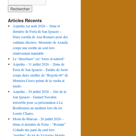
Articles Récents
Azpeitia 1er août 2026 – 3ème et
dernière de Feria de San Ignacio –
Dure corrida de Ana Romero pour des
vaillants diestros. Morenito de Aranda
coupe une oreille au seul toro
relativement maniable
Le "derechazo" est "toreo al natural"
Azpeitia – 31 juillet 2026 – 2ème de
Feria de San Ignacio – Emilio de Justo
coupe deux oreilles de “Bogotá-40” de
Murteira Grave primé de la vuelta al
ruedo.
Azpeitia – 30 juillet 2026 – 1ère de la
San Ignacio - Samuel Navalón
irrésisble pour sa présentation à La
Bombonera au meilleur toro du lot
Loreto Charro.
Mont-de-Marsan - 26 juillet 2026 –
6ème et dernière de Feria – “Román”
Collado tire parti du seul toro
“potable” du lot de Victorino Martín.