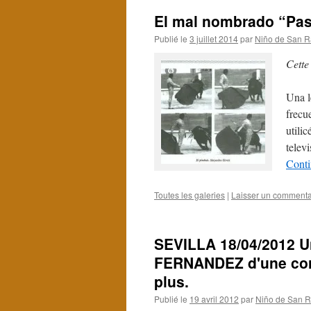
El mal nombrado “Pas
Publié le
3 juillet 2014
par
Niño de San R
Cette
Una l
frecu
utili
telev
Conti
Toutes les galeries
|
Laisser un commenta
SEVILLA 18/04/2012 U
FERNANDEZ d'une corr
plus.
Publié le
19 avril 2012
par
Niño de San R