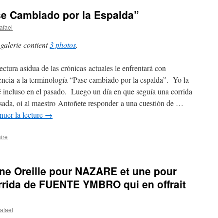
e Cambiado por la Espalda”
afael
 galerie contient
3 photos
.
ectura asidua de las crónicas actuales le enfrentará con
encia a la terminología “Pase cambiado por la espalda”. Yo la
cé incluso en el pasado. Luego un día en que seguía una corrida
isada, oí al maestro Antoñete responder a una cuestión de …
nuer la lecture
→
ire
ne Oreille pour NAZARE et une pour
ida de FUENTE YMBRO qui en offrait
afael