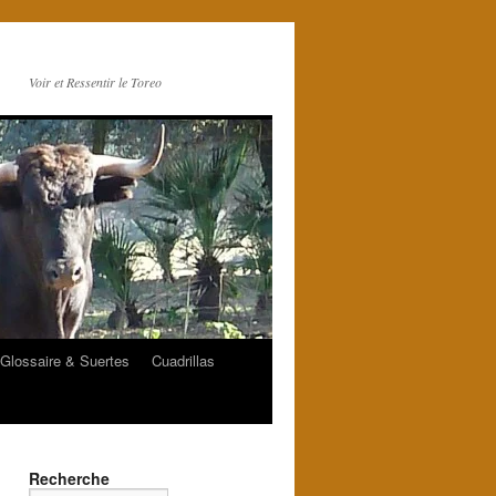
Voir et Ressentir le Toreo
Glossaire & Suertes
Cuadrillas
Recherche