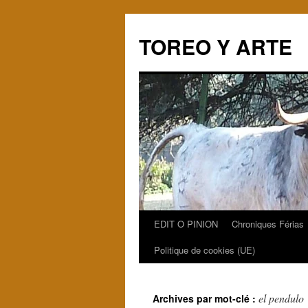
TOREO Y ARTE
EDIT O PINION
Chroniques Férias
Aller
Politique de cookies (UE)
au
contenu
el pendulo
Archives par mot-clé :