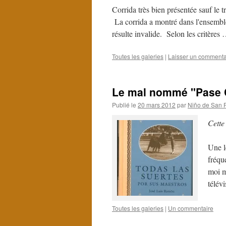
Corrida très bien présentée sauf le t
La corrida a montré dans l'ensemble 
résulte invalide. Selon les critères
Toutes les galeries
|
Laisser un commenta
Le mal nommé "Pase 
Publié le
20 mars 2012
par
Niño de San 
Cette
Une l
fréqu
moi m
télév
Toutes les galeries
|
Un commentaire