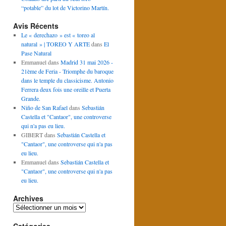
“potable” du lot de Victorino Martín.
Avis Récents
Le « derechazo » est « toreo al
natural » | TOREO Y ARTE
dans
El
Pase Natural
Emmanuel
dans
Madrid 31 mai 2026 -
21ème de Feria - Triomphe du baroque
dans le temple du classicisme. Antonio
Ferrera deux fois une oreille et Puerta
Grande.
Niño de San Rafael
dans
Sebastián
Castella et "Cantaor", une controverse
qui n'a pas eu lieu.
GIBERT
dans
Sebastián Castella et
"Cantaor", une controverse qui n'a pas
eu lieu.
Emmanuel
dans
Sebastián Castella et
"Cantaor", une controverse qui n'a pas
eu lieu.
Archives
Archives