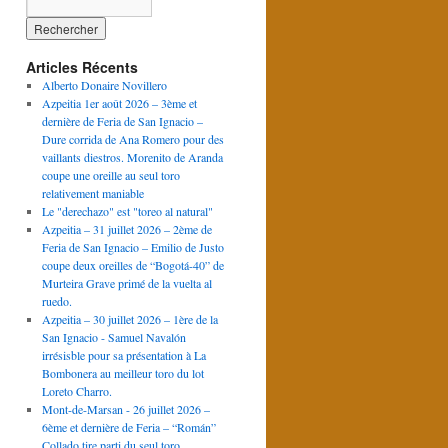
Articles Récents
Alberto Donaire Novillero
Azpeitia 1er août 2026 – 3ème et
dernière de Feria de San Ignacio –
Dure corrida de Ana Romero pour des
vaillants diestros. Morenito de Aranda
coupe une oreille au seul toro
relativement maniable
Le "derechazo" est "toreo al natural"
Azpeitia – 31 juillet 2026 – 2ème de
Feria de San Ignacio – Emilio de Justo
coupe deux oreilles de “Bogotá-40” de
Murteira Grave primé de la vuelta al
ruedo.
Azpeitia – 30 juillet 2026 – 1ère de la
San Ignacio - Samuel Navalón
irrésisble pour sa présentation à La
Bombonera au meilleur toro du lot
Loreto Charro.
Mont-de-Marsan - 26 juillet 2026 –
6ème et dernière de Feria – “Román”
Collado tire parti du seul toro