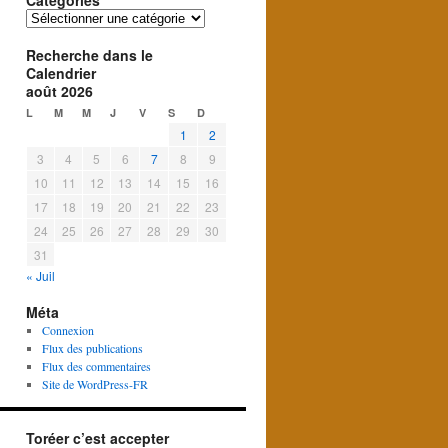
Catégories
Catégories
Recherche dans le
Calendrier
août 2026
L
M
M
J
V
S
D
1
2
3
4
5
6
7
8
9
10
11
12
13
14
15
16
17
18
19
20
21
22
23
24
25
26
27
28
29
30
31
« Juil
Méta
Connexion
Flux des publications
Flux des commentaires
Site de WordPress-FR
Toréer c’est accepter