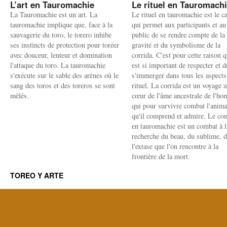
L’art en Tauromachie
Le rituel en Tauromach
La Tauromachie est un art. La
Le rituel en tauromachie est le c
tauromachie implique que, face à la
qui permet aux participants et au
sauvagerie du toro, le torero inhibe
public de se rendre compte de la
ses instincts de protection pour toréer
gravité et du symbolisme de la
avec douceur, lenteur et domination
corrida. C'est pour cette raison q
l'attaque du toro. La tauromachie
est si important de respecter et d
s'exécute sur le sable des arènes où le
s'immerger dans tous les aspects
sang des toros et des toreros se sont
rituel. La corrida est un voyage 
mêlés.
cœur de l'âme ancestrale de l'h
qui pour survivre combat l'anima
qu'il comprend et admire. Le co
en tauromachie est un combat à l
recherche du beau, du sublime, 
l'extase que l'on rencontre à la
frontière de la mort.
TOREO Y ARTE