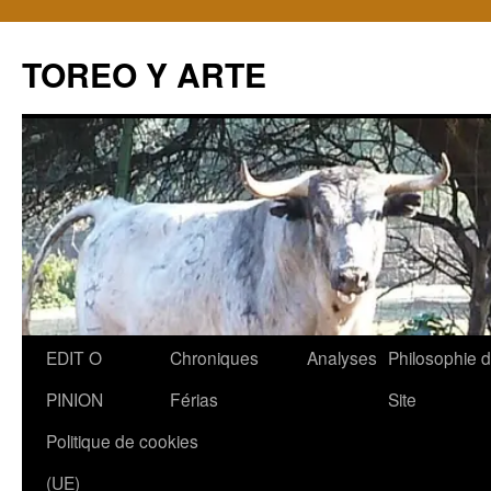
TOREO Y ARTE
Aller
EDIT O
Chroniques
Analyses
Philosophie 
au
PINION
Férias
Site
contenu
Politique de cookies
(UE)