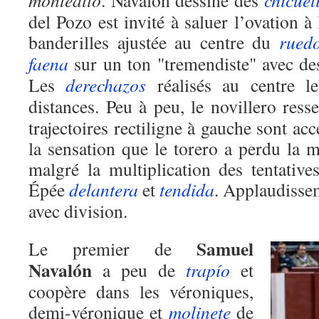
del Pozo est invité à saluer l’ovation à
banderilles ajustée au centre du
rued
faena
sur un ton "tremendiste" avec d
Les
derechazos
réalisés au centre l
distances. Peu à peu, le novillero ress
trajectoires rectiligne à gauche sont ac
la sensation que le torero a perdu la 
malgré la multiplication des tentative
Épée
delantera
et
tendida
. Applaudisse
avec division.
Samuel
Le premier de
Navalón
a peu de
trapío
et
coopère dans les véroniques,
demi-véronique et
molinete
de