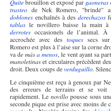
Quite
brouillon et exposé par
gaoneras
trasteo
de Nek Romero, "brindé" au
doblones
enchaînés à des
derechazos
f
tablas
le novillero baisse la main à d
derrotes
occasionels de l’animal. À
accrochée avec des
toques
secs sur 
Romero est plus à l’aise sur la corne d
va d
e más
a menos
, le vent ayant sa par
manoletinas
et circulaires précèdent d
droit. Deux coups de
verduguillo
.
Silenc
Le cinquième est reçu à genoux par 
des erreurs de terrains et se voit 
rapidement. Le
novillo
pousse sous un
seconde pique est prise avec moins de c
montealto
. Navalón dessine des
chicuel