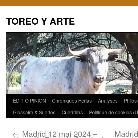
TOREO Y ARTE
Aller
EDIT O PINION
Chroniques Férias
Analyses
Philos
au
Glossaire & Suertes
Cuadrillas
Politique de cookies (
contenu
←
Madrid 12 mai 2024 –
Madrid