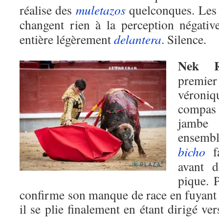
réalise des
muletazos
quelconques. Le
changent rien à la perception négati
entière légèrement
delantera
. Silence.
Nek R
premi
véroniq
compas
jambe
ensemb
bicho
fa
avant d
pique. P
confirme son manque de race en fuyant 
il se plie finalement en étant dirigé ve