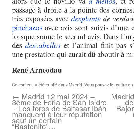
alors que le novillo va
a menos
, et 
passage à droite à la pointe des cornes
très exposées avec
desplante
de verdad
pinchazos
avec avis sont suivis d’une 
lorsque sonne le second avis. Dans l’urg
des
descabellos
et l’animal finit pas s
une prestation qui aurait dû aboutir à m
René Arneodau
Ce contenu a été publié dans
Madrid
. Vous pouvez le mettre en
←
Madrid 12 mai 2024 –
Madrid
3ème de Feria de San Isidro
de
– Les toros de Baltasar Ibán
Bajon
manquent à leur réputation
sauf un certain
“Bastonito”…