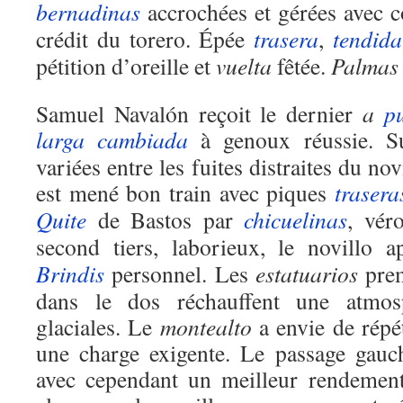
bernadinas
accrochées et gérées avec c
crédit du torero. Épée
trasera
,
tendida
pétition d’oreille et
vuelta
fêtée.
Palmas
Samuel Navalón reçoit le dernier
a
p
larga cambiada
à genoux réussie. Su
variées entre les fuites distraites du no
est mené bon train avec piques
trasera
Quite
de Bastos par
chicuelinas
, vér
second tiers, laborieux, le novillo 
Brindis
personnel. Les
estatuarios
prem
dans le dos réchauffent une atmos
glaciales. Le
montealto
a envie de répé
une charge exigente. Le passage gauch
avec cependant un meilleur rendement.