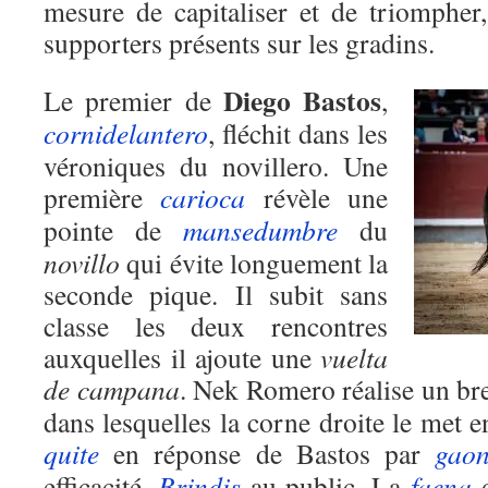
mesure de capitaliser et de triomphe
supporters présents sur les gradins.
Diego Bastos
Le premier de
,
cornidelantero
, fléchit dans les
véroniques du novillero. Une
première
carioca
révèle une
pointe de
mansedumbre
du
novillo
qui évite longuement la
seconde pique. Il subit sans
classe les deux rencontres
auxquelles il ajoute une
vuelta
de campana
. Nek Romero réalise un br
dans lesquelles la corne droite le met en
quite
en réponse de Bastos par
gaon
efficacité.
Brindis
au public. La
faena
d