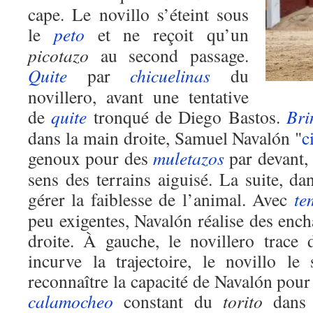
cape. Le novillo s’éteint sous
le
peto
et ne reçoit qu’un
picotazo
au second passage.
Quite
par
chicuelinas
du
novillero, avant une tentative
de
quite
tronqué de Diego Bastos.
Bri
dans la main droite, Samuel Navalón "
c
genoux pour des
muletazos
par devant, 
sens des terrains aiguisé. La suite, da
gérer la faiblesse de l’animal. Avec
te
peu exigentes, Navalón réalise des enc
droite. À gauche, le novillero trace d
incurve la trajectoire, le novillo le
reconnaître la capacité de Navalón pour 
calamocheo
constant du
torito
dans l