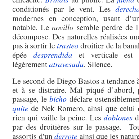
conditionés par le vent. Les
derech
modernes en conception, usant d’u
notable. Le
novillo
semble perdre de l
décompose. Des naturelles réalisées un
pas à sortir le
trasteo
droitier de la bana
épée
desprendida
et verticale est 
légèrement
atravesada
. Silence.
Le second de Diego Bastos a tendance 
et à se distraire. Mal piqué d’abord
passage, le
bicho
déclare ostensiblemen
quite
de Nek Romero, ainsi que celui d
rien qui vaille la peine. Les
doblones
du
par des droitières sur le passage. To
assortis d'un
derrote
ainsi que les nature