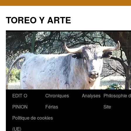
TOREO Y ARTE
Aller
EDIT O
Chroniques
Analyses
Philosophie 
au
PINION
Férias
Site
contenu
Politique de cookies
(UE)