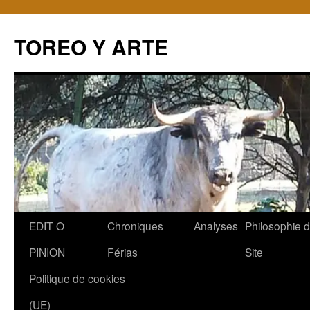
TOREO Y ARTE
Aller
EDIT O
Chroniques
Analyses
Philosophie 
au
PINION
Férias
Site
contenu
Politique de cookies
(UE)