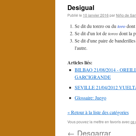
Desigual
Publié le
10 janvier 2016
par
Niño de San
Se dit du torero ou du
toro
dont 
Se dit d'un lot de
toros
dont la p
Se dit d'une paire de banderilles
l'autre.
Articles liés:
BILBAO 21/08/2014 - ORE
GARCIGRANDE
SEVILLE 21/04/2012 VUELTA du
Glossaire: Juego
« Retour à la liste des catégories
Vous pouvez la mettre en favoris avec
ce 
←
Desgarrar