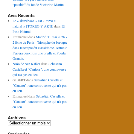
“potable” du lot de Victorino Martín.
Avis Récents
Le « derechazo » est « toreo al
natural » | TOREO Y ARTE
dans
El
Pase Natural
Emmanuel
dans
Madrid 31 mai 2026 -
21ème de Feria - Triomphe du baroque
dans le temple du classicisme. Antonio
Ferrera deux fois une oreille et Puerta
Grande.
Niño de San Rafael
dans
Sebastián
Castella et "Cantaor", une controverse
qui n'a pas eu lieu.
GIBERT
dans
Sebastián Castella et
"Cantaor", une controverse qui n'a pas
eu lieu.
Emmanuel
dans
Sebastián Castella et
"Cantaor", une controverse qui n'a pas
eu lieu.
Archives
Archives