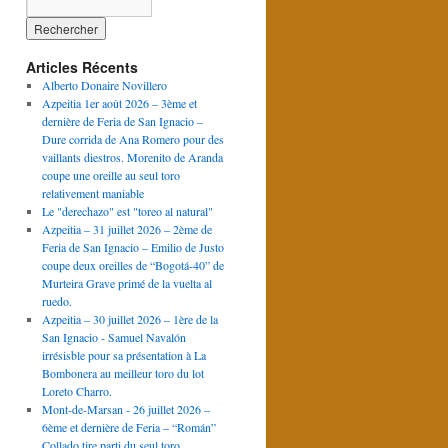
Articles Récents
Alberto Donaire Novillero
Azpeitia 1er août 2026 – 3ème et
dernière de Feria de San Ignacio –
Dure corrida de Ana Romero pour des
vaillants diestros. Morenito de Aranda
coupe une oreille au seul toro
relativement maniable
Le "derechazo" est "toreo al natural"
Azpeitia – 31 juillet 2026 – 2ème de
Feria de San Ignacio – Emilio de Justo
coupe deux oreilles de “Bogotá-40” de
Murteira Grave primé de la vuelta al
ruedo.
Azpeitia – 30 juillet 2026 – 1ère de la
San Ignacio - Samuel Navalón
irrésisble pour sa présentation à La
Bombonera au meilleur toro du lot
Loreto Charro.
Mont-de-Marsan - 26 juillet 2026 –
6ème et dernière de Feria – “Román”
Collado tire parti du seul toro