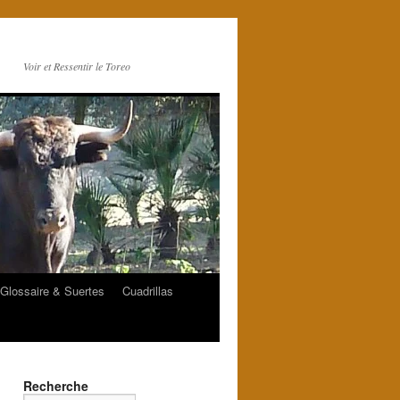
Voir et Ressentir le Toreo
Glossaire & Suertes
Cuadrillas
Recherche