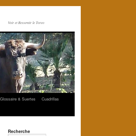
Voir et Ressentir le Toreo
Glossaire & Suertes
Cuadrillas
Recherche