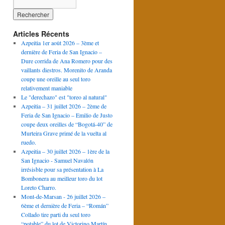
Articles Récents
Azpeitia 1er août 2026 – 3ème et
dernière de Feria de San Ignacio –
Dure corrida de Ana Romero pour des
vaillants diestros. Morenito de Aranda
coupe une oreille au seul toro
relativement maniable
Le "derechazo" est "toreo al natural"
Azpeitia – 31 juillet 2026 – 2ème de
Feria de San Ignacio – Emilio de Justo
coupe deux oreilles de “Bogotá-40” de
Murteira Grave primé de la vuelta al
ruedo.
Azpeitia – 30 juillet 2026 – 1ère de la
San Ignacio - Samuel Navalón
irrésisble pour sa présentation à La
Bombonera au meilleur toro du lot
Loreto Charro.
Mont-de-Marsan - 26 juillet 2026 –
6ème et dernière de Feria – “Román”
Collado tire parti du seul toro
“potable” du lot de Victorino Martín.