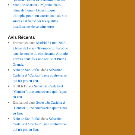
Mont-de-Marsan - 25 juillet 2026 -
5ème de Feria – Daniel Luque
triomphe pour son encerrona mais son
succès est freiné par les qualités
insuffisantes de certains toros.
Avis Récents
Emmanuel
dans
Madrid 31 mai 2026 -
21ème de Feria - Triomphe du baroque
dans le temple du classicisme. Antonio
Ferrera deux fois une oreille et Puerta
Grande.
Niño de San Rafael
dans
Sebastián
Castella et "Cantaor", une controverse
qui n'a pas eu lieu.
GIBERT
dans
Sebastián Castella et
"Cantaor", une controverse qui n'a pas
eu lieu.
Emmanuel
dans
Sebastián Castella et
"Cantaor", une controverse qui n'a pas
eu lieu.
Niño de San Rafael
dans
Sebastián
Castella et "Cantaor", une controverse
qui n'a pas eu lieu.