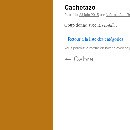
Cachetazo
Publié le
28 juin 2015
par
Niño de San R
Coup donné avec la
puntilla
.
« Retour à la liste des catégories
Vous pouvez la mettre en favoris avec
ce 
←
Cabra