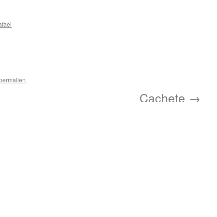
afael
permalien
.
Cachete
→