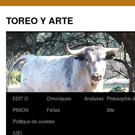
TOREO Y ARTE
Aller
EDIT O
Chroniques
Analyses
Philosophie 
au
PINION
Férias
Site
contenu
Politique de cookies
(UE)