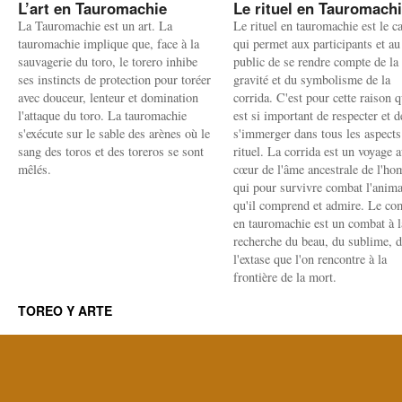
L’art en Tauromachie
Le rituel en Tauromach
La Tauromachie est un art. La
Le rituel en tauromachie est le c
tauromachie implique que, face à la
qui permet aux participants et au
sauvagerie du toro, le torero inhibe
public de se rendre compte de la
ses instincts de protection pour toréer
gravité et du symbolisme de la
avec douceur, lenteur et domination
corrida. C'est pour cette raison q
l'attaque du toro. La tauromachie
est si important de respecter et d
s'exécute sur le sable des arènes où le
s'immerger dans tous les aspects
sang des toros et des toreros se sont
rituel. La corrida est un voyage 
mêlés.
cœur de l'âme ancestrale de l'h
qui pour survivre combat l'anima
qu'il comprend et admire. Le co
en tauromachie est un combat à l
recherche du beau, du sublime, 
l'extase que l'on rencontre à la
frontière de la mort.
TOREO Y ARTE