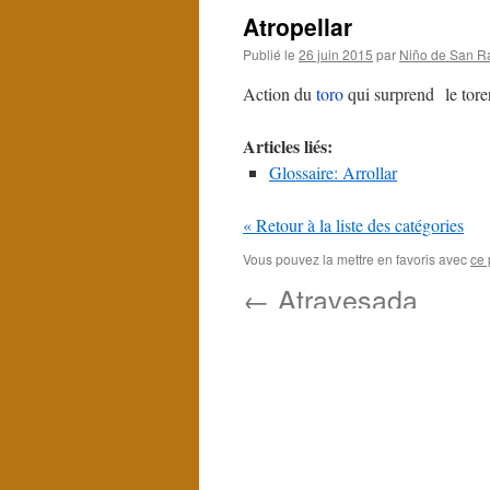
Atropellar
Publié le
26 juin 2015
par
Niño de San R
Action du
toro
qui surprend le torero
Articles liés:
Glossaire: Arrollar
« Retour à la liste des catégories
Vous pouvez la mettre en favoris avec
ce 
←
Atravesada