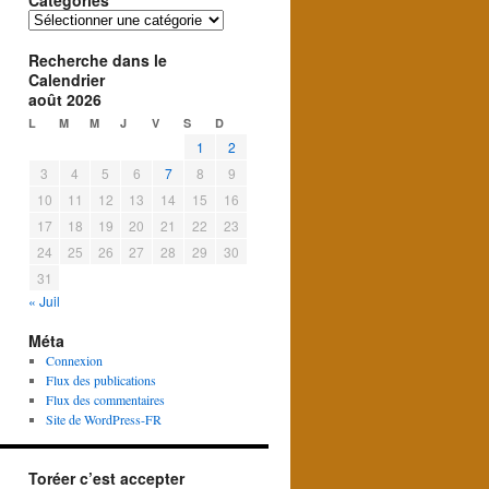
Catégories
Catégories
Recherche dans le
Calendrier
août 2026
L
M
M
J
V
S
D
1
2
3
4
5
6
7
8
9
10
11
12
13
14
15
16
17
18
19
20
21
22
23
24
25
26
27
28
29
30
31
« Juil
Méta
Connexion
Flux des publications
Flux des commentaires
Site de WordPress-FR
Toréer c’est accepter