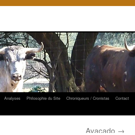
Analyses
Philosophie du Site
Chroniqueurs / Cronistas
Contact
Avacado
→