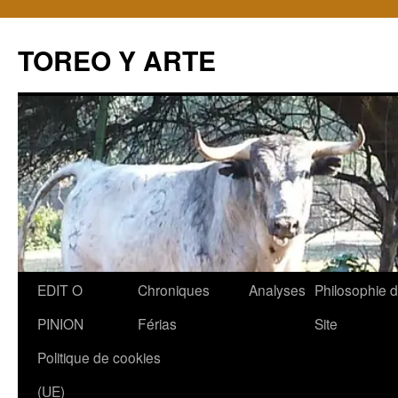
TOREO Y ARTE
Aller
EDIT O
Chroniques
Analyses
Philosophie 
au
PINION
Férias
Site
contenu
Politique de cookies
(UE)