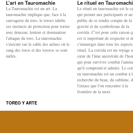
L’art en Tauromachie
Le rituel en Tauromach
La Tauromachie est un art. La
Le rituel en tauromachie est le c
tauromachie implique que, face à la
qui permet aux participants et au
sauvagerie du toro, le torero inhibe
public de se rendre compte de la
ses instincts de protection pour toréer
gravité et du symbolisme de la
avec douceur, lenteur et domination
corrida. C'est pour cette raison q
l'attaque du toro. La tauromachie
est si important de respecter et d
s'exécute sur le sable des arènes où le
s'immerger dans tous les aspects
sang des toros et des toreros se sont
rituel. La corrida est un voyage 
mêlés.
cœur de l'âme ancestrale de l'h
qui pour survivre combat l'anima
qu'il comprend et admire. Le co
en tauromachie est un combat à l
recherche du beau, du sublime, 
l'extase que l'on rencontre à la
frontière de la mort.
TOREO Y ARTE