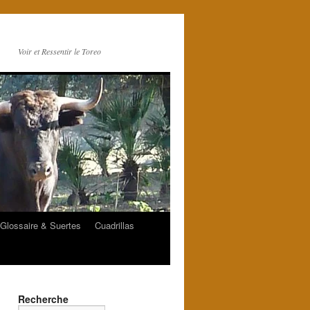
Voir et Ressentir le Toreo
Glossaire & Suertes
Cuadrillas
Recherche