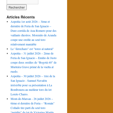
Articles Récents
Azpeitia 1er août 2026 – 3ème et
dernière de Feria de San Ignacio –
Dure corrida de Ana Romero pour des
vaillants diestros. Morenito de Aranda
coupe une oreille au seul toro
relativement maniable
Le "derechazo" est "toreo al natural"
Azpeitia – 31 juillet 2026 – 2ème de
Feria de San Ignacio – Emilio de Justo
coupe deux oreilles de “Bogotá-40” de
Murteira Grave primé de la vuelta al
ruedo.
Azpeitia – 30 juillet 2026 – 1ère de la
San Ignacio - Samuel Navalón
irrésisble pour sa présentation à La
Bombonera au meilleur toro du lot
Loreto Charro.
Mont-de-Marsan - 26 juillet 2026 –
6ème et dernière de Feria – “Román”
Collado tire parti du seul toro
“potable” du lot de Victorino Martín.