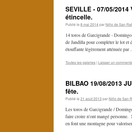
SEVILLE - 07/05/2014 V
étincelle.
Publié le
8 mai 2014
par
Niño de San Raf
14 toros de Garcigrande - Domingo 
de Jandilla pour compléter le lot et
étouffante légèrement atténuée pa
Toutes les galeries
|
Laisser un commenta
BILBAO 19/08/2013 JUL
fête.
Publié le
21 août 2013
par
Niño de San R
Les toros de Garcigrande / Domingo
faire croire n'ont mangé personne. M
en font une montagne pour valoriser