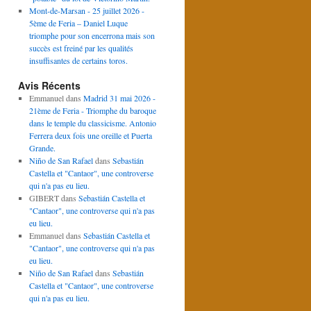
Mont-de-Marsan - 25 juillet 2026 -
5ème de Feria – Daniel Luque
triomphe pour son encerrona mais son
succès est freiné par les qualités
insuffisantes de certains toros.
Avis Récents
Emmanuel
dans
Madrid 31 mai 2026 -
21ème de Feria - Triomphe du baroque
dans le temple du classicisme. Antonio
Ferrera deux fois une oreille et Puerta
Grande.
Niño de San Rafael
dans
Sebastián
Castella et "Cantaor", une controverse
qui n'a pas eu lieu.
GIBERT
dans
Sebastián Castella et
"Cantaor", une controverse qui n'a pas
eu lieu.
Emmanuel
dans
Sebastián Castella et
"Cantaor", une controverse qui n'a pas
eu lieu.
Niño de San Rafael
dans
Sebastián
Castella et "Cantaor", une controverse
qui n'a pas eu lieu.