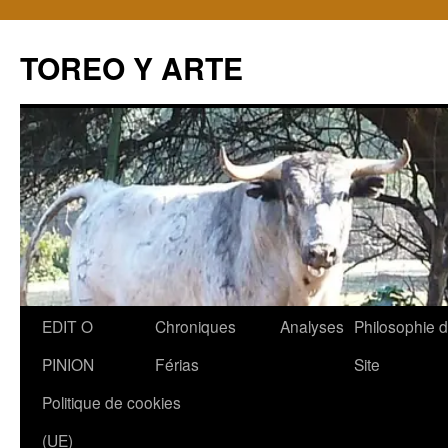
TOREO Y ARTE
Aller
EDIT O
Chroniques
Analyses
Philosophie 
au
PINION
Férias
Site
contenu
Politique de cookies
(UE)