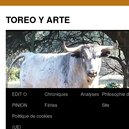
TOREO Y ARTE
Aller
EDIT O
Chroniques
Analyses
Philosophie 
au
PINION
Férias
Site
contenu
Politique de cookies
(UE)