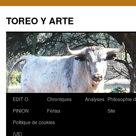
TOREO Y ARTE
Aller
EDIT O
Chroniques
Analyses
Philosophie 
au
PINION
Férias
Site
contenu
Politique de cookies
(UE)