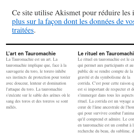
Ce site utilise Akismet pour réduire les 
plus sur la façon dont les données de v
traitées
.
L’art en Tauromachie
Le rituel en Tauromach
La Tauromachie est un art. La
Le rituel en tauromachie est le c
tauromachie implique que, face à la
qui permet aux participants et au
sauvagerie du toro, le torero inhibe
public de se rendre compte de la
ses instincts de protection pour toréer
gravité et du symbolisme de la
avec douceur, lenteur et domination
corrida. C'est pour cette raison q
l'attaque du toro. La tauromachie
est si important de respecter et d
s'exécute sur le sable des arènes où le
s'immerger dans tous les aspects
sang des toros et des toreros se sont
rituel. La corrida est un voyage 
mêlés.
cœur de l'âme ancestrale de l'h
qui pour survivre combat l'anima
qu'il comprend et admire. Le co
en tauromachie est un combat à l
recherche du beau, du sublime, 