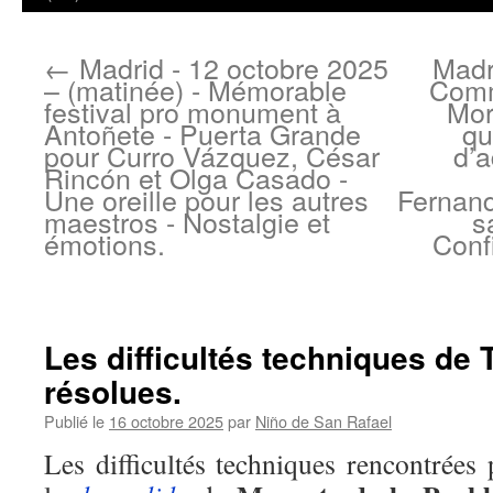
←
Madrid - 12 octobre 2025
Madr
– (matinée) - Mémorable
Comm
festival pro monument à
Mor
Antoñete - Puerta Grande
qu
pour Curro Vázquez, César
d’a
Rincón et Olga Casado -
Une oreille pour les autres
Fernand
maestros - Nostalgie et
s
émotions.
Conf
Les difficultés techniques de 
résolues.
Publié le
16 octobre 2025
par
Niño de San Rafael
Les difficultés techniques rencontrées