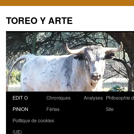
TOREO Y ARTE
Aller
EDIT O
Chroniques
Analyses
Philosophie 
au
PINION
Férias
Site
contenu
Politique de cookies
(UE)