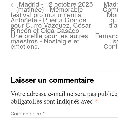
←
Madrid - 12 octobre 2025
Madr
– (matinée) - Mémorable
Comm
festival pro monument à
Mor
Antoñete - Puerta Grande
qu
pour Curro Vázquez, César
d’a
Rincón et Olga Casado -
Une oreille pour les autres
Fernand
maestros - Nostalgie et
s
émotions.
Conf
Laisser un commentaire
Votre adresse e-mail ne sera pas publiée
*
obligatoires sont indiqués avec
Commentaire
*