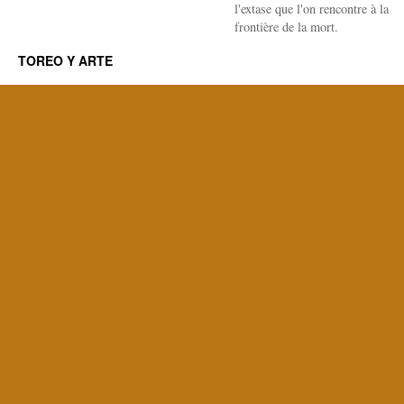
l'extase que l'on rencontre à la
frontière de la mort.
TOREO Y ARTE