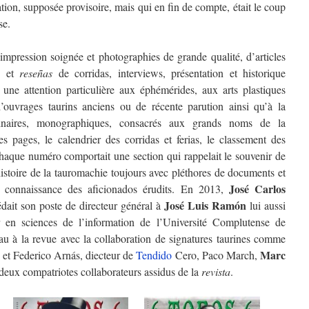
tion, supposée provisoire, mais qui en fin de compte, était le coup
se.
mpression soignée et photographies de grande qualité, d’articles
es et
reseñas
de corridas, interviews, présentation et historique
 une attention particulière aux éphémérides, aux arts plastiques
 d’ouvrages taurins anciens ou de récente parution ainsi qu’à la
dinaires, monographiques, consacrés aux grands noms de la
s pages, le calendrier des corridas et ferias, le classement des
haque numéro comportait une section qui rappelait le souvenir de
histoire de la tauromachie toujours avec pléthores de documents et
José Carlos
et connaissance des aficionados érudits. En 2013,
José Luis Ramón
cédait son poste de directeur général à
lui aussi
r en sciences de l’information de l’Université Complutense de
u à la revue avec la collaboration de signatures taurines comme
Marc
) et Federico Arnás, diecteur de
Tendido
Cero, Paco March,
 deux compatriotes collaborateurs assidus de la
revista
.