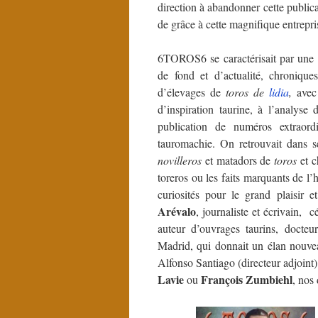
direction à abandonner cette publica
de grâce à cette magnifique entrepri
6TOROS6 se caractérisait par une i
de fond et d’actualité, chroniqu
d’élevages de
toros de
lidia
,
avec
d’inspiration taurine, à l’analyse
publication de numéros extraor
tauromachie. On retrouvait dans se
novilleros
et matadors de
toros
et c
toreros ou les faits marquants de l’
curiosités pour le grand plaisir 
Arévalo
, journaliste et écrivain, 
auteur d’ouvrages taurins, docteu
Madrid, qui donnait un élan nouvea
Alfonso Santiago (directeur adjoint
Lavie
François Zumbiehl
ou
, nos