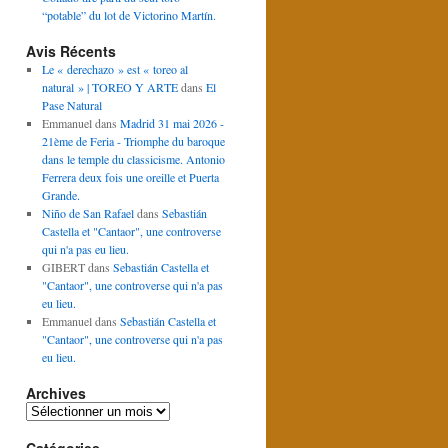
“potable” du lot de Victorino Martín.
Avis Récents
Le « derechazo » est « toreo al
natural » | TOREO Y ARTE
dans
El
Pase Natural
Emmanuel
dans
Madrid 31 mai 2026 -
21ème de Feria - Triomphe du baroque
dans le temple du classicisme. Antonio
Ferrera deux fois une oreille et Puerta
Grande.
Niño de San Rafael
dans
Sebastián
Castella et "Cantaor", une controverse
qui n'a pas eu lieu.
GIBERT
dans
Sebastián Castella et
"Cantaor", une controverse qui n'a pas
eu lieu.
Emmanuel
dans
Sebastián Castella et
"Cantaor", une controverse qui n'a pas
eu lieu.
Archives
Archives