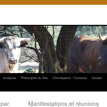
Analyses
Philosophie du Site
Chroniqueurs / Cronistas
Contact
 par
Manifestations et réunions