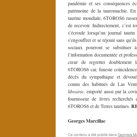
pandémie et ses conséquences éc
patrimoine de la tauromachie. En 
taurine mondiale, 6TOROS6 rassembl
de recevoir. Indirectement, c’est 
s’écroule lorsqu’un journal taurin
s’engouffrer et se réjouir sans qu’i
sociaux pourront se substituer 
l’information documentée et profes
cœur de regretter doublement la
6TOROS6 car, funeste coïncidence, e
décès du sympathique et dévo
connu des habitués de Las Ven
librairie
, emporté aussi par la covi
fournisseur de livres recherchés 
R
6TOROS6 et de Terres taurines.
Georges Marcillac
Ce contenu a été publié dans
Georges Mar