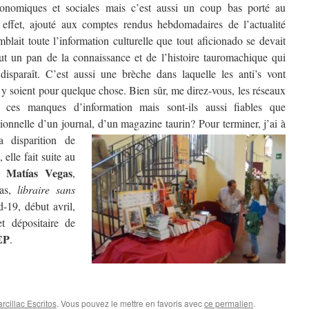
onomiques et sociales mais c’est aussi un coup bas porté au
effet, ajouté aux comptes rendus hebdomadaires de l’actualité
ait toute l’information culturelle que tout aficionado se devait
tout un pan de la connaissance et de l’histoire tauromachique qui
 disparaît. C’est aussi une brèche dans laquelle les anti’s vont
ls y soient pour quelque chose. Bien sûr, me direz-vous, les réseaux
à ces manques d’information mais sont-ils aussi fiables que
sionnelle d’un journal, d’un magazine taurin?
Pour terminer, j’ai à
 disparition de
lle fait suite au
Matías Vegas
ué
,
tas,
libraire sans
d-19, début avril,
et dépositaire de
EP
.
cillac Escritos
. Vous pouvez le mettre en favoris avec
ce permalien
.