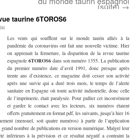
du monde taurin espagnol
(suite)
→
revue taurine 6TOROS6
lac
Les vents qui soufflent sur le monde taurin alliés à la
pandémie du coronavirus ont fait une nouvelle victime. Hier
on apprenait la fermeture, la disparition de la revue taurine
6TOROS6
espagnole
dans son numéro 1355. La publication
du premier numéro date d’avril 1991, donc presque après
trente ans d’existence, ce magazine doit cesser son activité
après une survie qui a duré trois mois, le temps de l’alerte
sanitaire en Espagne où toute activité industrielle, donc celle
de l’imprimerie, était paralysée. Pour pallier cet inconvénient
et garder le contact avec les lecteurs, six numéros étaient
offerts gratuitement en format pdf, les suivants, jusqu’à hier 16
nement (mensuel, soit quatre numéros) à partir de l’application
 grand nombre de publications en version numérique. Malgré leur
é inférieurs à la prévision et ce résultat négatif a contraint la