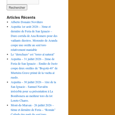
Articles Récents
Alberto Donaire Novillero
Azpeitia 1er août 2026 – 3ème et
dernière de Feria de San Ignacio –
Dure corrida de Ana Romero pour des
vaillants diestros. Morenito de Aranda
coupe une oreille au seul toro
relativement maniable
Le "derechazo" est "toreo al natural"
Azpeitia – 31 juillet 2026 – 2ème de
Feria de San Ignacio – Emilio de Justo
coupe deux oreilles de “Bogotá-40” de
Murteira Grave primé de la vuelta al
ruedo.
Azpeitia – 30 juillet 2026 – 1ère de la
San Ignacio - Samuel Navalón
irrésisble pour sa présentation à La
Bombonera au meilleur toro du lot
Loreto Charro.
Mont-de-Marsan - 26 juillet 2026 –
6ème et dernière de Feria – “Román”
Collado tire parti du seul toro