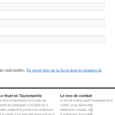
les indésirables.
En savoir plus sur la façon dont les données de
Le rituel en Tauromachie
Le toro de combat
e rituel en tauromachie est le cadre qui
Le toro de combat, acteur fondamental de la
ermet aux participants et au public de se
corrida, est un animal admiré et craint. Il est
endre compte de la gravité et du symbolisme
admiré pour sa beauté, son harmonie physiq
e la corrida. C'est pour cette raison qu'il est si
et sa bravoure. Il est craint pour sa