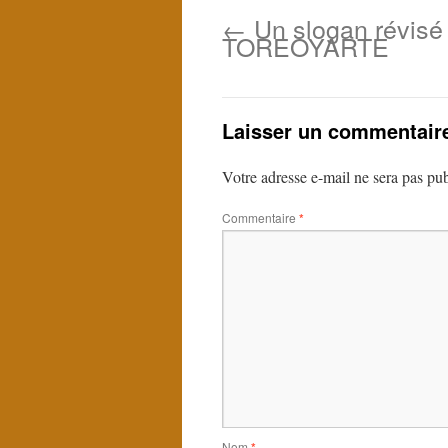
←
Un slogan révisé
TOREOYARTE
Laisser un commentair
Votre adresse e-mail ne sera pas pub
Commentaire
*
Nom
*