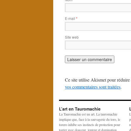
E-mail
*
Site web
Ce site utilise Akismet pour réduire 
vos commentaires sont traitées
.
L’art en Tauromachie
La Tauromachie est un art. La tauromachie
L
implique que, face à la sauvagerie du toro, le
p
torero inhibe ses instincts de protection pour
r
toréer avec douceur, lenteur et domination
d