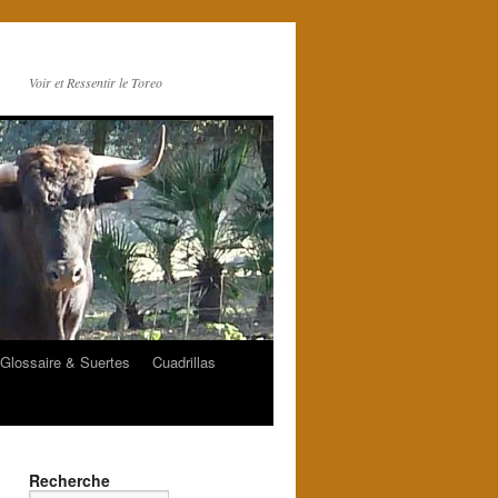
Voir et Ressentir le Toreo
Glossaire & Suertes
Cuadrillas
Recherche