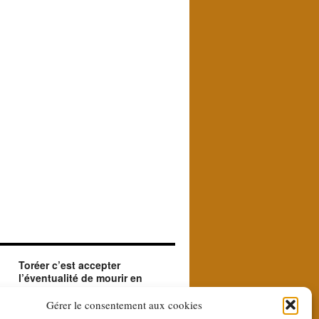
Toréer c’est accepter
l’éventualité de mourir en
créant le beau.
ue
Le matador accepte en toréant l'éventualité de
Gérer le consentement aux cookies
sa mort. Il le fait car il est à la recherche du