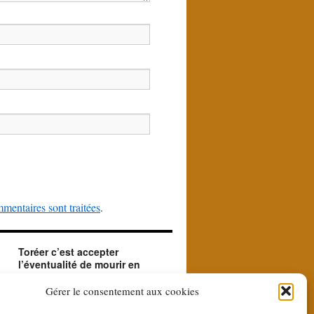
mentaires sont traitées
.
Toréer c’est accepter
l’éventualité de mourir en
créant le beau.
ue
Le matador accepte en toréant l'éventualité de
Gérer le consentement aux cookies
sa mort. Il le fait car il est à la recherche du