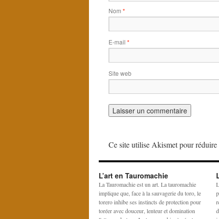
Nom
*
E-mail
*
Site web
Ce site utilise Akismet pour réduire 
L’art en Tauromachie
La Tauromachie est un art. La tauromachie
L
implique que, face à la sauvagerie du toro, le
p
torero inhibe ses instincts de protection pour
r
toréer avec douceur, lenteur et domination
d