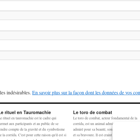
les indésirables.
En savoir plus sur la façon dont les données de vos com
Le rituel en Tauromachie
Le toro de combat
e rituel en tauromachie est le cadre qui
Le toro de combat, acteur fondamental de la
ermet aux participants et au public de se
corrida, est un animal admiré et craint. Il est
endre compte de la gravité et du symbolisme
admiré pour sa beauté, son harmonie physiq
e la corrida. C'est pour cette raison qu'il est si
et sa bravoure. Il est craint pour sa