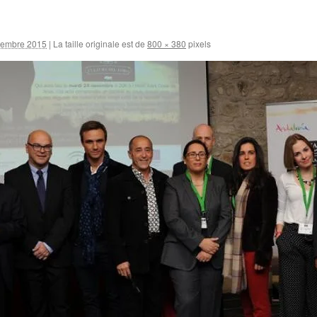
vembre 2015
|
La taille originale est de
800 × 380
pixels