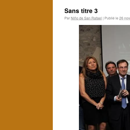
Sans titre 3
Par
Niño de San Rafael
|
Publié le
26 no