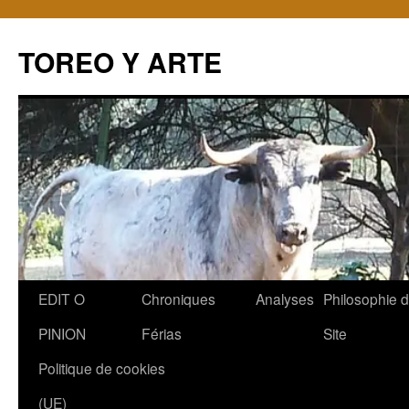
TOREO Y ARTE
Aller
EDIT O
Chroniques
Analyses
Philosophie 
au
PINION
Férias
Site
contenu
Politique de cookies
(UE)