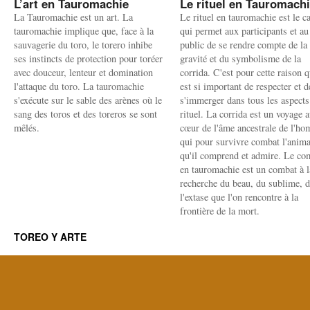
L’art en Tauromachie
Le rituel en Tauromach
La Tauromachie est un art. La
Le rituel en tauromachie est le c
tauromachie implique que, face à la
qui permet aux participants et au
sauvagerie du toro, le torero inhibe
public de se rendre compte de la
ses instincts de protection pour toréer
gravité et du symbolisme de la
avec douceur, lenteur et domination
corrida. C'est pour cette raison q
l'attaque du toro. La tauromachie
est si important de respecter et d
s'exécute sur le sable des arènes où le
s'immerger dans tous les aspects
sang des toros et des toreros se sont
rituel. La corrida est un voyage 
mêlés.
cœur de l'âme ancestrale de l'h
qui pour survivre combat l'anima
qu'il comprend et admire. Le co
en tauromachie est un combat à l
recherche du beau, du sublime, 
l'extase que l'on rencontre à la
frontière de la mort.
TOREO Y ARTE