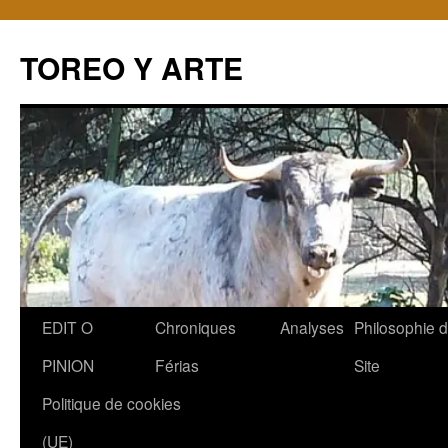
TOREO Y ARTE
Aller
EDIT O
Chroniques
Analyses
Philosophie 
au
PINION
Férias
Site
contenu
Politique de cookies
(UE)