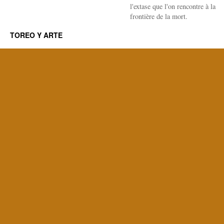
l'extase que l'on rencontre à la
frontière de la mort.
TOREO Y ARTE