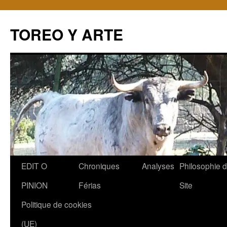
TOREO Y ARTE
Aller
EDIT O
Chroniques
Analyses
Philosophie 
au
PINION
Férias
Site
contenu
Politique de cookies
(UE)