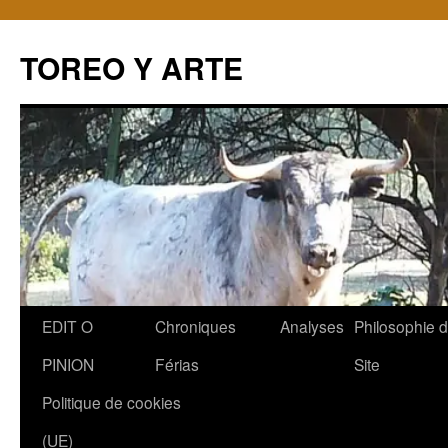
TOREO Y ARTE
Aller
EDIT O
Chroniques
Analyses
Philosophie 
au
PINION
Férias
Site
contenu
Politique de cookies
(UE)