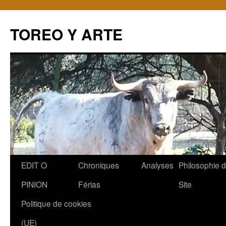
TOREO Y ARTE
Aller
EDIT O
Chroniques
Analyses
Philosophie 
au
PINION
Férias
Site
contenu
Politique de cookies
(UE)