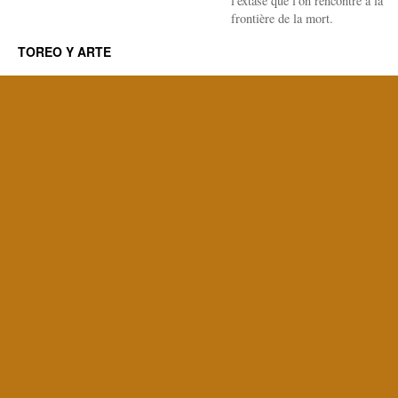
l'extase que l'on rencontre à la
frontière de la mort.
TOREO Y ARTE